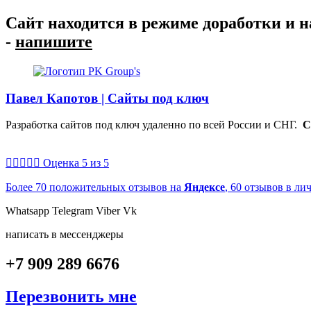
Перейти
Сайт находится в режиме доработки и 
к
-
напишите
содержимому
Павел Капотов | Cайты под ключ
Разработка сайтов под ключ удаленно по всей России и СНГ.
С





Оценка 5 из 5
Более 70 положительных отзывов на
Яндексе
, 60 отзывов в ли
Whatsapp
Telegram
Viber
Vk
написать в мессенджеры
+7 909 289 6676
Перезвонить мне