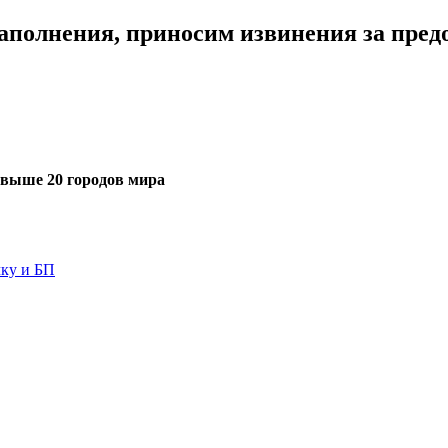
наполнения, приносим извинения за пред
выше 20 городов мира
чку и БП