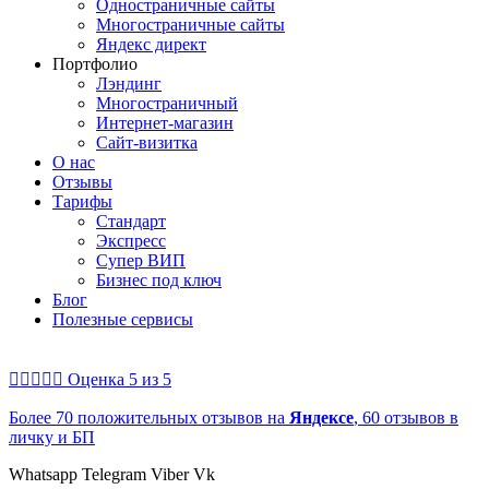
Одностраничные сайты
Многостраничные сайты
Яндекс директ
Портфолио
Лэндинг
Многостраничный
Интернет-магазин
Сайт-визитка
О нас
Отзывы
Тарифы
Стандарт
Экспресс
Супер ВИП
Бизнес под ключ
Блог
Полезные сервисы





Оценка 5 из 5
Более 70 положительных отзывов на
Яндексе
, 60 отзывов в
личку и БП
Whatsapp
Telegram
Viber
Vk